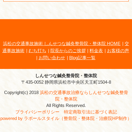
しんせつな鍼灸整骨院・整体院
所在地
〒435-0052 静岡県浜松市
電話番号
0120-36-3277
駐車場
あり
院長
石田 潤三