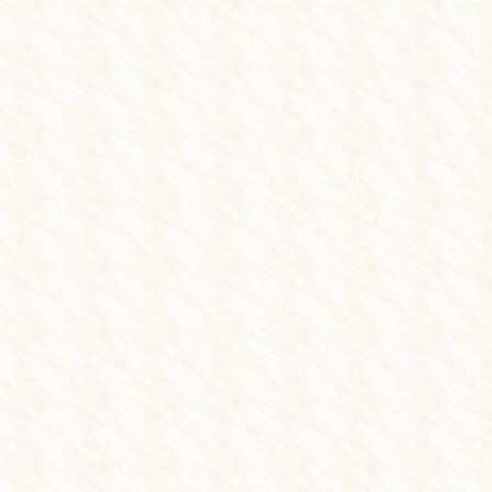
浜松の交通事故施術 しんせつな鍼灸整骨
通事故施術
むち打ち
院長からのご挨
お問い合わせ
Blog
しんせつな鍼灸整骨院
〒435-0052 静岡県浜松市中央区