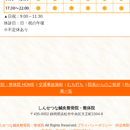
▲日祝：9:00～11:30
休診日：日・祝の午後
※不定休あり
院・整体院 HOME
交通事故施術
むち打ち
院長からのご挨拶
料
事一覧
しんせつな鍼灸整骨院・整体院
〒435-0052 静岡県浜松市中央区天王町1504-8
んせつな鍼灸整骨院・整体院
All Rights Reserved.
プライバシーポリシー
特定商取