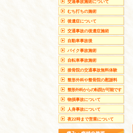
交通事故施術について
むち打ちの施術
後遺症について
交通事故の後遺症施術
自動車事故後
バイク事故施術
自転車事故施術
接骨院の交通事故無料体験
整形外科や整骨院の慰謝料
整形外科からの転院が可能です
物損事故について
人身事故について
夜22時まで営業について