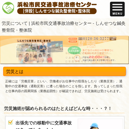
労災について | 浜松市民交通事故治療セン
整骨院・整体院
労災とは
正確には「労働災害」といい、労働者がお仕事中の怪