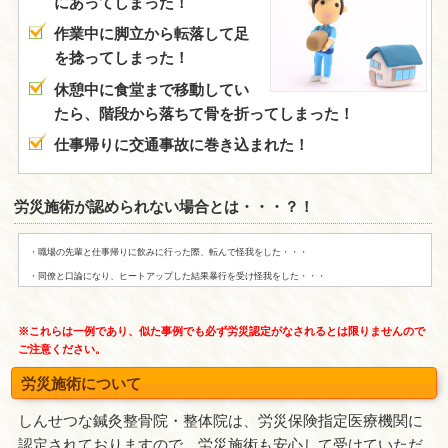
勤中の交通事故（通勤災害）に遭った場合のことを指
と仕事内容の因果関係（業務起因性）が確認できれば
労災施術が認められるのはたとえばど
出張先での移動中に交通事故
にあってしまった！
作業中に脚立から転落して足
を捻ってしまった！
休憩中に食堂まで移動してい
たら、階段から落ちて骨を折って