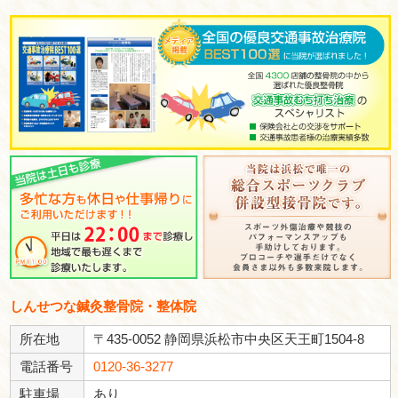
とに驚き！M.Oさん（40
歳 男性）