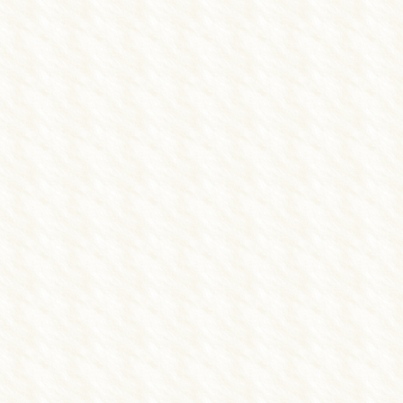
浜松の交通事故施術 しんせつな鍼灸整骨
通事故施術
むち打ち
院長からのご挨
お問い合わせ
Blog
しんせつな鍼灸整骨院