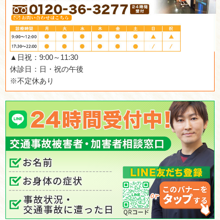
関しての心配事を解消できます。 
状態を聞いて施術をしてくれるので
す。 スタッフはいつも明るく、身
でも元気をもらえます。 事故に合
からないことばかりですが、この院
が出来ます。
交通事
らない
てく
«
夜遅くまでやっているこ