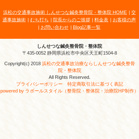
しんせつな鍼灸整骨院・整体院
所在地
〒435-0052 静岡県浜松市
電話番号
0120-36-3277
駐車場
あり
院長
石田 潤三