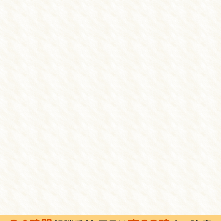
浜松の交通事故施術 しんせつな鍼灸整骨
通事故施術
むち打ち
院長からのご挨
お問い合わせ
Blog
しんせつな鍼灸整骨院
〒435-0052 静岡県浜松市中央区
Copyright(c) 2018
浜松の交通事故治療
院・整体院
All Rights Reserve
プライバシーポリシー
特定商取
powered by ラポールスタイル（整骨