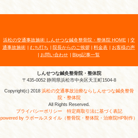
しんせつな鍼灸整骨院・整体院
所在地
〒435-0052 静岡県浜松市
電話番号
0120-36-3277
駐車場
あり
院長
石田 潤三