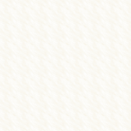
浜松の交通事故施術 しんせつな鍼灸整骨
通事故施術
むち打ち
院長からのご挨
お問い合わせ
Blog
しんせつな鍼灸整骨院
〒435-0052 静岡県浜松市中央区
Copyright(c) 2018
浜松の交通事故治療